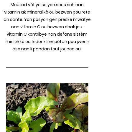
Moutad vèt yo se yon sous rich nan
vitamin ak mineral kò ou bezwen pou rete
an sante. Yon pòsyon gen prèske mwatye
nan vitamin C ou bezwen chak jou.
Vitamin C kontribye nan defans sistèm
iminitè kò ou, kidonk li enpòtan pou jwenn
ase nan li pandan tout jounen ou.